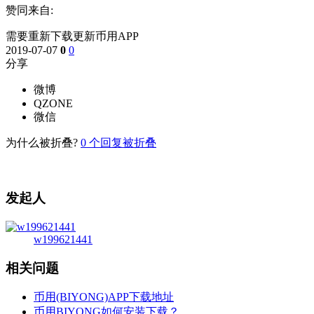
赞同来自:
需要重新下载更新币用APP
2019-07-07
0
0
分享
微博
QZONE
微信
为什么被折叠?
0
个回复被折叠
发起人
w199621441
相关问题
币用(BIYONG)APP下载地址
币用BIYONG如何安装下载？