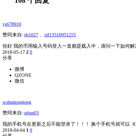
108 个回复
ys678910
赞同来自:
ds1027
、
ztf13516951255
你好 我的币用输入号码登入一直都是载入中，请问一下如何解
2018-05-17
2
0
分享
微博
QZONE
微信
wuhaitongtong
赞同来自:
qijun03
我的手机号在更新之后不能登录了！！！ 换个手机号就可以 I
2018-04-04
1
0
分享