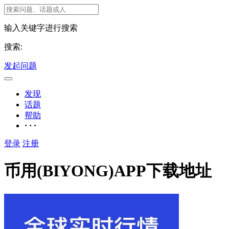
输入关键字进行搜索
搜索:
发起问题
发现
话题
帮助
· · ·
登录
注册
币用(BIYONG)APP下载地址