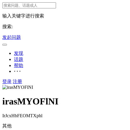
输入关键字进行搜索
搜索:
发起问题
发现
话题
帮助
· · ·
登录
注册
irasMYOFlNI
IrJcxHbFEOMTXphl
其他